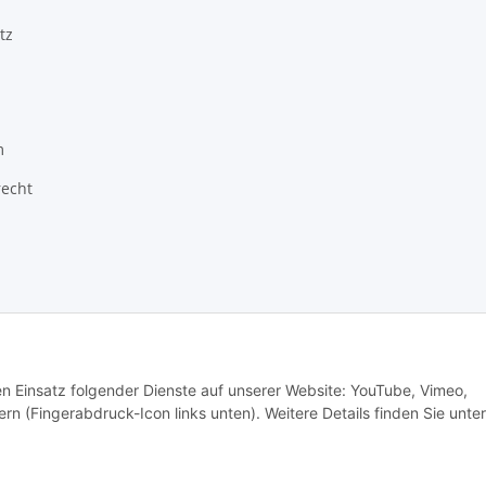
tz
m
recht
ragon GmbH - Robert-Bosch-Str. 63 - 46354 Südlohn
den Einsatz folgender Dienste auf unserer Website: YouTube, Vimeo,
rn (Fingerabdruck-Icon links unten). Weitere Details finden Sie unter