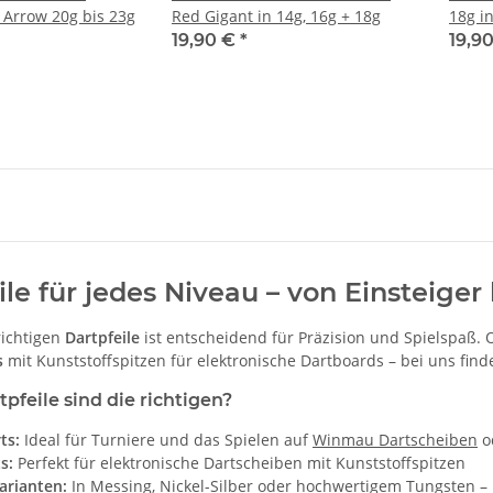
 Arrow 20g bis 23g
Red Gigant in 14g, 16g + 18g
18g in
+ Alu 
19,90 €
*
19,9
le für jedes Niveau – von Einsteiger 
richtigen
Dartpfeile
ist entscheidend für Präzision und Spielspaß.
s
mit Kunststoffspitzen für elektronische Dartboards – bei uns finde
pfeile sind die richtigen?
ts:
Ideal für Turniere und das Spielen auf
Winmau Dartscheiben
o
s:
Perfekt für elektronische Dartscheiben mit Kunststoffspitzen
arianten:
In Messing, Nickel-Silber oder hochwertigem Tungsten –