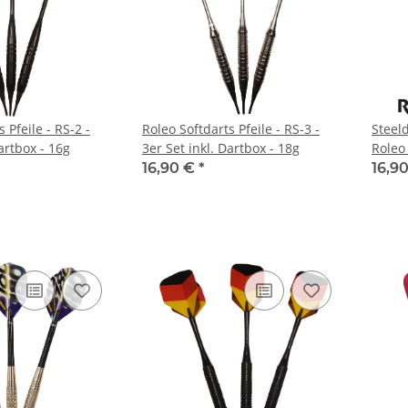
 Pfeile - RS-2 -
Roleo Softdarts Pfeile - RS-3 -
Steeld
Dartbox - 16g
3er Set inkl. Dartbox - 18g
Roleo 
16,90 €
*
16,9