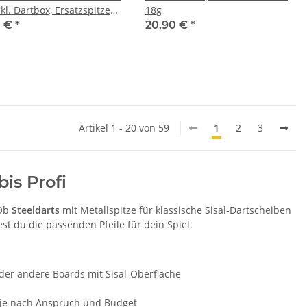
kl. Dartbox, Ersatzspitzen
18g
Shafts
0 €
*
20,90 €
*
Artikel 1 - 20 von 59
1
2
3
bis Profi
 Ob
Steeldarts
mit Metallspitze für klassische Sisal-Dartscheiben
st du die passenden Pfeile für dein Spiel.
der andere Boards mit Sisal-Oberfläche
 je nach Anspruch und Budget