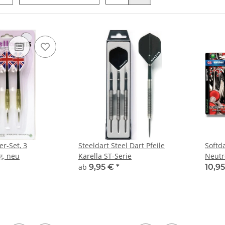
er-Set, 3
Steeldart Steel Dart Pfeile
Softd
 g, neu
Karella ST-Serie
Neutro
ab
9,95 €
*
10,9