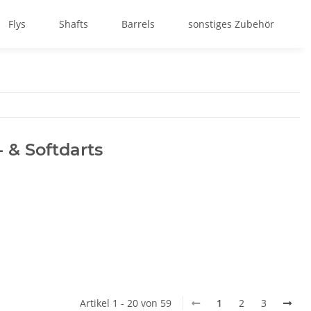
Flys
Shafts
Barrels
sonstiges Zubehör
 & Softdarts
Artikel 1 - 20 von 59
1
2
3