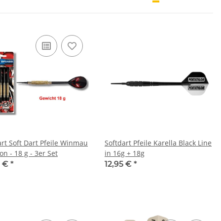
art Soft Dart Pfeile Winmau
Softdart Pfeile Karella Black Line
n - 18 g - 3er Set
in 16g + 18g
5 €
*
12,95 €
*