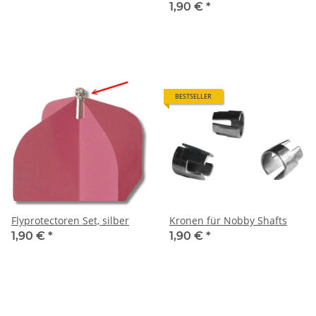
1,90 €
*
BESTSELLER
Flyprotectoren Set, silber
Kronen für Nobby Shafts
1,90 €
*
1,90 €
*