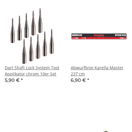
Dart Shaft Lock System Tool
Abwurflinie Karella Master
Applikator chrom 10er Set
237 cm
5,90 €
*
6,90 €
*