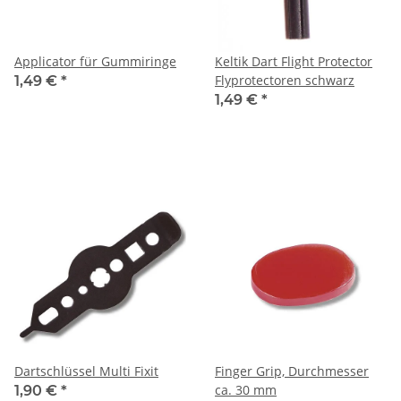
Applicator für Gummiringe
Keltik Dart Flight Protector
Flyprotectoren schwarz
1,49 €
*
1,49 €
*
Dartschlüssel Multi Fixit
Finger Grip, Durchmesser
ca. 30 mm
1,90 €
*