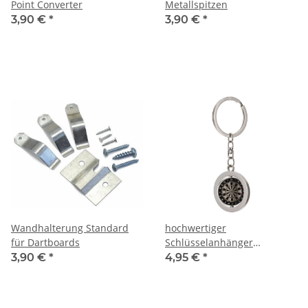
Point Converter
Metallspitzen
3,90 €
*
3,90 €
*
Wandhalterung Standard
hochwertiger
für Dartboards
Schlüsselanhänger
Dartboard
3,90 €
*
4,95 €
*