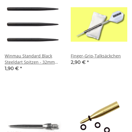
Winmau Standard Black
Finger-Grip-Talksäckchen
Steeldart Spitzen - 32mm
2,90 €
*
Set
1,90 €
*