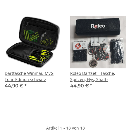
Darttasche Winmau MvG
Roleo Dartset - Tasche,
Tour-Edition schwarz
Spitzen, Flys, Shafts,
Protectoren +
44,90 €
*
44,90 €
*
Schlüsselanhänger
Artikel 1 - 18 von 18