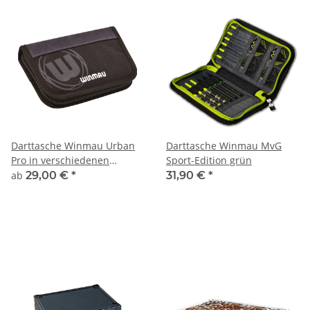
Darttasche Winmau Urban
Darttasche Winmau MvG
Pro in verschiedenen
Sport-Edition grün
Farben
ab
29,00 €
*
31,90 €
*