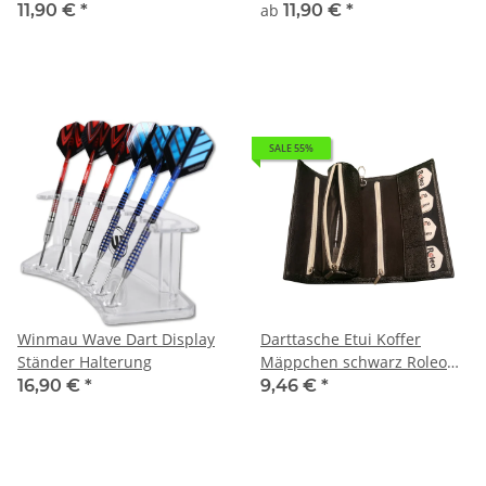
verschiedenen Farben
11,90 €
*
ab
11,90 €
*
SALE 55%
Winmau Wave Dart Display
Darttasche Etui Koffer
Ständer Halterung
Mäppchen schwarz Roleo
Magic Pak
16,90 €
*
9,46 €
*