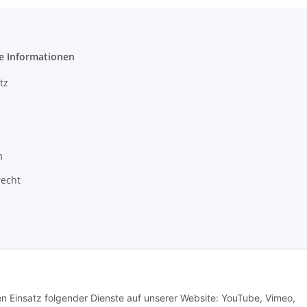
e Informationen
tz
m
recht
ragon GmbH - Robert-Bosch-Str. 63 - 46354 Südlohn
den Einsatz folgender Dienste auf unserer Website: YouTube, Vimeo,