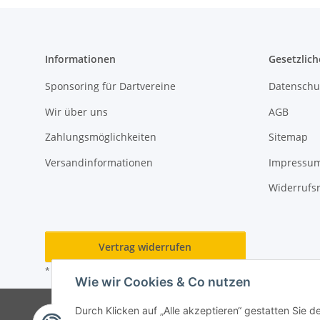
Informationen
Gesetzlich
Sponsoring für Dartvereine
Datenschu
Wir über uns
AGB
Zahlungsmöglichkeiten
Sitemap
Versandinformationen
Impressu
Widerrufs
Vertrag widerrufen
* Alle Preise inkl. gesetzlicher USt., zzgl.
Versand
Wie wir Cookies & Co nutzen
© Rot
Durch Klicken auf „Alle akzeptieren“ gestatten Sie 