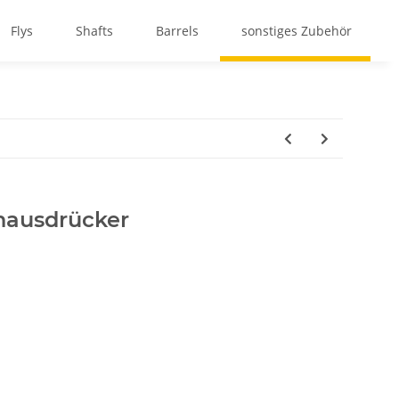
Flys
Shafts
Barrels
sonstiges Zubehör
enausdrücker