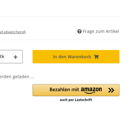
Frage zum Artikel
nd abweichend)
tk
In den Warenkorb
den geladen ...