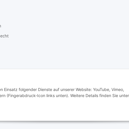
m
recht
ragon GmbH - Robert-Bosch-Str. 63 - 46354 Südlohn
den Einsatz folgender Dienste auf unserer Website: YouTube, Vimeo,
rn (Fingerabdruck-Icon links unten). Weitere Details finden Sie unter