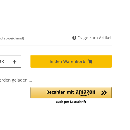
Frage zum Artikel
nd abweichend)
tk
In den Warenkorb
den geladen ...