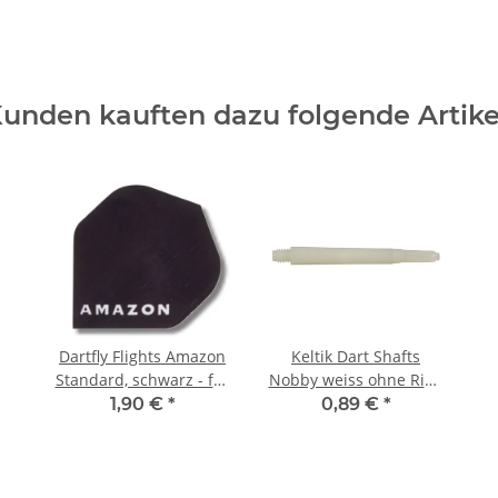
unden kauften dazu folgende Artike
Dartfly Flights Amazon
Keltik Dart Shafts
Standard, schwarz - für
Nobby weiss ohne Ring
Dartpfeile
medium
1,90 €
*
0,89 €
*