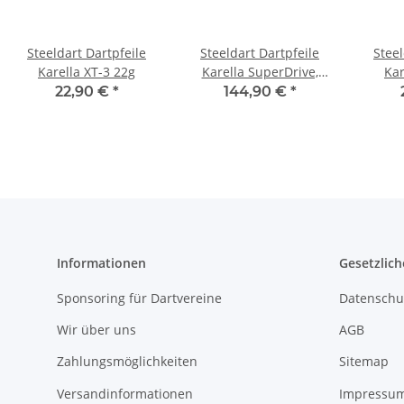
Steeldart Dartpfeile
Steeldart Dartpfeile
Steel
Karella XT-3 22g
Karella SuperDrive,
Kar
schwarz, 90% Tungsten
22,90 €
*
144,90 €
*
Informationen
Gesetzlich
Sponsoring für Dartvereine
Datenschu
Wir über uns
AGB
Zahlungsmöglichkeiten
Sitemap
Versandinformationen
Impressu