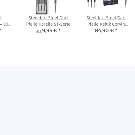
i
Steeldart Steel Dart
Steeldart Steel Dart
 – 90%
Pfeile Karella ST-Serie
Pfeile Keltik Corvin
et (18–
Black - 90% Tungsten
*
ab
9,95 €
*
84,90 €
*