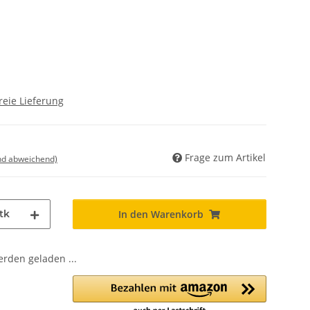
reie Lieferung
Frage zum Artikel
nd abweichend)
tk
In den Warenkorb
den geladen ...