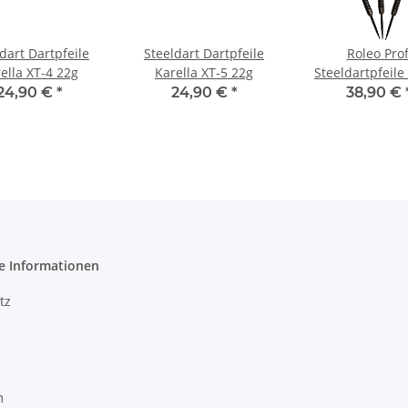
dart Dartpfeile
Steeldart Dartpfeile
Roleo Prof
ella XT-4 22g
Karella XT-5 22g
Steeldartpfeile
Tungsten – 3er S
24,90 €
*
24,90 €
*
38,90 €
24g)
e Informationen
tz
m